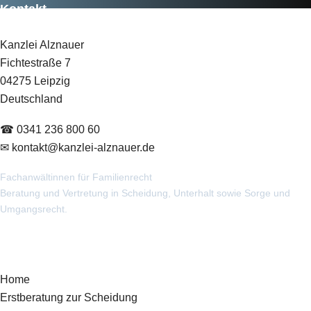
Kontakt
Kanzlei Alznauer
Fichtestraße 7
04275 Leipzig
Deutschland
☎
0341 236 800 60
✉
kontakt@kanzlei-alznauer.de
Fachanwältinnen für Familienrecht
Beratung und Vertretung in Scheidung, Unterhalt sowie Sorge und
Umgangsrecht.
Schnellzugriff
Home
Erstberatung zur Scheidung